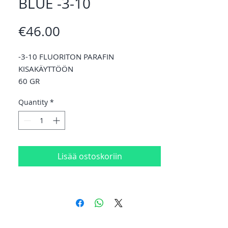
BLUE -3-10
Price
€46.00
-3-10 FLUORITON PARAFIN
KISAKÄYTTÖÖN
60 GR
Quantity
*
Lisää ostoskoriin